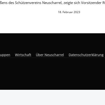
ens des Schützenvereins Neuscharrel, zeigte sich Vorsitzender R
18. Februar 2023
ruppen
Wirtschaft
Über Neuscharrel
Datenschutzerklärung