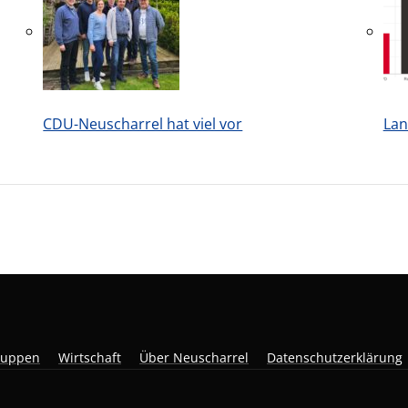
CDU-Neuscharrel hat viel vor
Lan
ruppen
Wirtschaft
Über Neuscharrel
Datenschutzerklärung