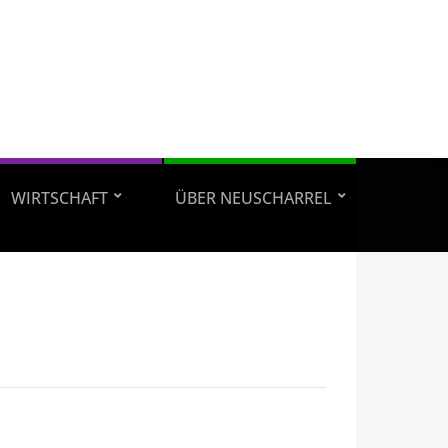
WIRTSCHAFT
ÜBER NEUSCHARREL