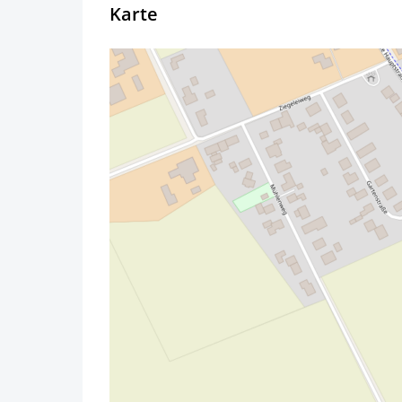
Karte